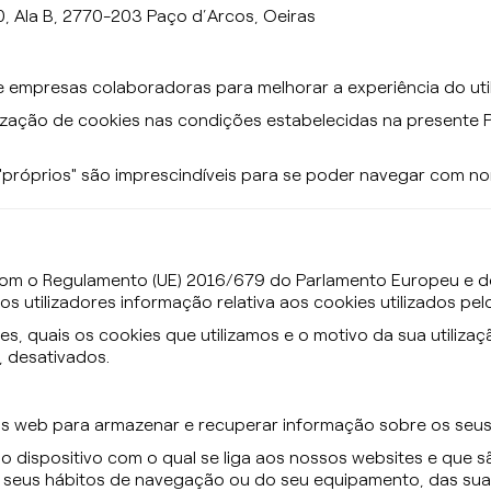
 0, Ala B, 2770-203 Paço d’Arcos, Oeiras
e empresas colaboradoras para melhorar a experiência do util
lização de cookies nas condições estabelecidas na presente Po
róprios" são imprescindíveis para se poder navegar com no
com o Regulamento (UE) 2016/679 do Parlamento Europeu e do
os utilizadores informação relativa aos cookies utilizados pe
s, quais os cookies que utilizamos e o motivo da sua utiliz
 desativados.
s web para armazenar e recuperar informação sobre os seus vi
dispositivo com o qual se liga aos nossos websites e que sã
s seus hábitos de navegação ou do seu equipamento, das suas