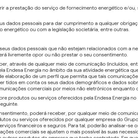
ir a prestação do serviço de fornecimento energético e/ou, 
eus dados pessoais para dar cumprimento a qualquer obrigaçã
energético ou com a legislação societária, entre outras.
seus dados pessoais que não estejam relacionados com a ne
rá livremente opor ou não prestar o seu consentimento.
r, através de qualquer meio de comunicação (incluídos, entr
la Endesa Energia no âmbito da sua atividade energética que
de elaboração de um perfil que permita que tais comunicações
 ser tidos em conta os seus dados demográficos e dados so
unicações comerciais por meios não eletrónicos enquanto co
re produtos ou serviços oferecidos pela Endesa Energia no 
eguinte.
sentimento, poderá receber, por qualquer meio de comunicaçã
utos ou serviços oferecidos por qualquer empresa do Grupo 
erviços financeiros e seguros. Para tal, poderão analisar-se
ações comerciais se ajustem o mais possível às suas necessid
 outros produtos da empresa que tenha contratado. Em qua