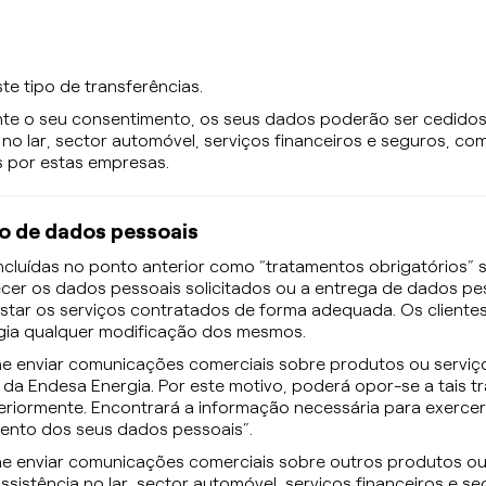
ste tipo de transferências.
nte o seu consentimento, os seus dados poderão ser cedido
no lar, sector automóvel, serviços financeiros e seguros, co
s por estas empresas.
ão de dados pessoais
 incluídas no ponto anterior como “tratamentos obrigatórios
necer os dados pessoais solicitados ou a entrega de dados pe
restar os serviços contratados de forma adequada. Os client
gia qualquer modificação dos mesmos.
lhe enviar comunicações comerciais sobre produtos ou serviç
mo da Endesa Energia. Por este motivo, poderá opor-se a tai
ormente. Encontrará a informação necessária para exercer o
amento dos seus dados pessoais”.
lhe enviar comunicações comerciais sobre outros produtos ou
ssistência no lar, sector automóvel, serviços financeiros e 