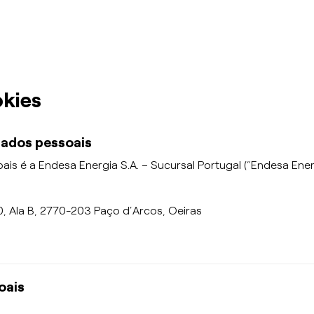
okies
dados pessoais
is é a Endesa Energia S.A. – Sucursal Portugal (“Endesa En
 0, Ala B, 2770-203 Paço d’Arcos, Oeiras
oais