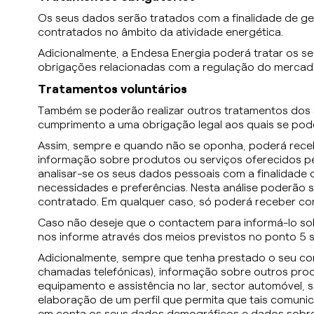
Os seus dados serão tratados com a finalidade de ger
contratados no âmbito da atividade energética.
Adicionalmente, a Endesa Energia poderá tratar os s
obrigações relacionadas com a regulação do mercado 
Tratamentos voluntários
Também se poderão realizar outros tratamentos dos 
cumprimento a uma obrigação legal aos quais se pode
Assim, sempre e quando não se oponha, poderá recebe
informação sobre produtos ou serviços oferecidos pe
analisar-se os seus dados pessoais com a finalidade 
necessidades e preferências. Nesta análise poderão
contratado. Em qualquer caso, só poderá receber com
Caso não deseje que o contactem para informá-lo sob
nos informe através dos meios previstos no ponto 5 s
Adicionalmente, sempre que tenha prestado o seu con
chamadas telefónicas), informação sobre outros prod
equipamento e assistência no lar, sector automóvel, s
elaboração de um perfil que permita que tais comunic
em conta os seus dados demográficos e dados sobre